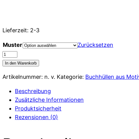
Lieferzeit:
2-3
Muster
Zurücksetzen
Buchhülle
Motivstoffen
In den Warenkorb
im
Artikelnummer:
n. v.
Kategorie:
Buchhüllen aus Moti
einzigartigen
"Stoffi-
Beschreibung
Design",
Zusätzliche Informationen
Weltkarte,
Produktsicherheit
versch.
Rezensionen (0)
Größen
Menge