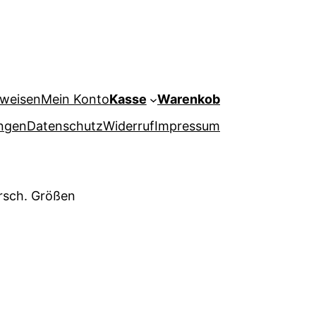
weisen
Mein Konto
Kasse
Warenkob
ungen
Datenschutz
Widerruf
Impressum
ersch. Größen