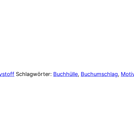
vstoff
Schlagwörter:
Buchhülle
,
Buchumschlag
,
Motiv