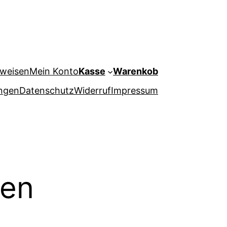
weisen
Mein Konto
Kasse
Warenkob
ungen
Datenschutz
Widerruf
Impressum
gen