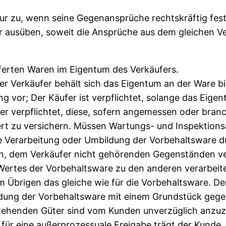
ur zu, wenn seine Gegenansprüche rechtskräftig fes
 ausüben, soweit die Ansprüche aus dem gleichen Ver
ieferten Waren im Eigentum des Verkäufers.
r Verkäufer behält sich das Eigentum an der Ware bis
 vor; Der Käufer ist verpflichtet, solange das Eigen
 er verpflichtet, diese, sofern angemessen oder bran
 zu versichern. Müssen Wartungs- und Inspektionsa
ie Verarbeitung oder Umbildung der Vorbehaltsware d
, dem Verkäufer nicht gehörenden Gegenständen vera
Wertes der Vorbehaltsware zu den anderen verarbeit
m Übrigen das gleiche wie für die Vorbehaltsware. De
dung der Vorbehaltsware mit einem Grundstück gegen 
tehenden Güter sind vom Kunden unverzüglich anzuze
für eine außerprozessuale Freigabe trägt der Kunde. 