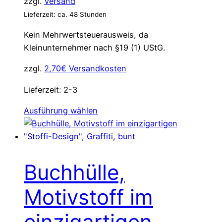
zzgl.
Versand
Lieferzeit: ca. 48 Stunden
Kein Mehrwertsteuerausweis, da
Kleinunternehmer nach §19 (1) UStG.
zzgl.
2,70€ Versandkosten
Lieferzeit:
2-3
Dieses
Ausführung wählen
Produkt
weist
mehrere
Varianten
Buchhülle,
auf.
Die
Motivstoff im
Optionen
können
einzigartigen