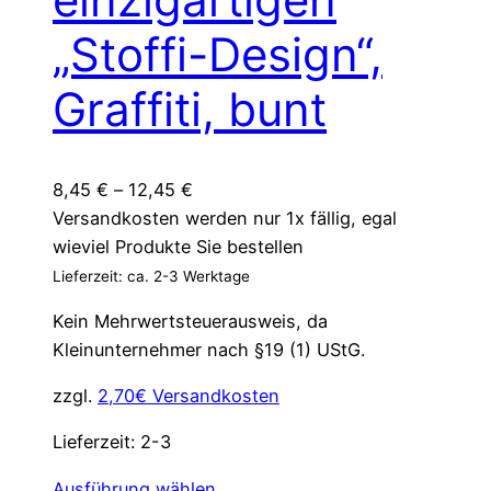
auf
„Stoffi-Design“,
der
Produktseite
Graffiti, bunt
gewählt
werden
8,45
€
–
12,45
€
Versandkosten werden nur 1x fällig, egal
wieviel Produkte Sie bestellen
Lieferzeit: ca. 2-3 Werktage
Kein Mehrwertsteuerausweis, da
Kleinunternehmer nach §19 (1) UStG.
zzgl.
2,70€ Versandkosten
Lieferzeit:
2-3
Dieses
Ausführung wählen