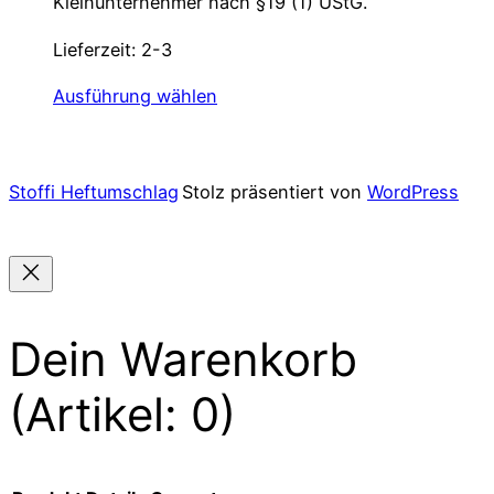
Kleinunternehmer nach §19 (1) UStG.
Lieferzeit:
2-3
Dieses
Ausführung wählen
Produkt
weist
mehrere
Stoffi Heftumschlag
Stolz präsentiert von
WordPress
Varianten
auf.
Die
Optionen
können
Dein Warenkorb
auf
der
(Artikel: 0)
Produktseite
gewählt
werden