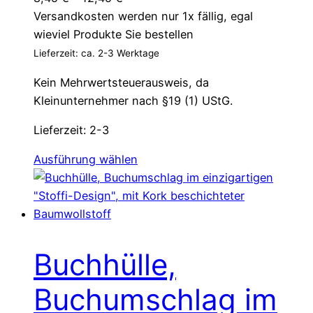
Versandkosten werden nur 1x fällig, egal
wieviel Produkte Sie bestellen
Lieferzeit: ca. 2-3 Werktage
Kein Mehrwertsteuerausweis, da
Kleinunternehmer nach §19 (1) UStG.
Lieferzeit:
2-3
Dieses
Ausführung wählen
Produkt
weist
mehrere
Varianten
auf.
Buchhülle,
Die
Optionen
Buchumschlag im
können