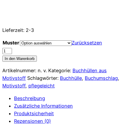
Lieferzeit:
2-3
Muster
Zurücksetzen
Buchhülle,
Motivstoff
In den Warenkorb
im
Artikelnummer:
n. v.
Kategorie:
Buchhüllen aus
einzigartigen
Motivstoff
Schlagwörter:
Buchhülle
,
Buchumschlag
,
"Stoffi-
Motivstoff
,
pflegeleicht
Design",
Strand,
Beschreibung
Meer,
Zusätzliche Informationen
versch.
Produktsicherheit
Größen
Rezensionen (0)
Menge