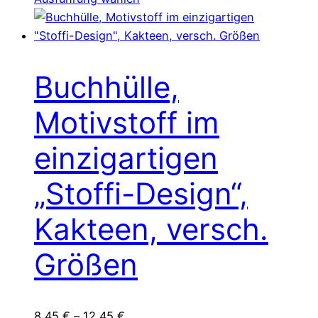
Produkt
weist
mehrere
Varianten
Buchhülle,
auf.
Die
Motivstoff im
Optionen
können
einzigartigen
auf
„Stoffi-Design“,
der
Produktseite
Kakteen, versch.
gewählt
werden
Größen
8,45
€
–
12,45
€