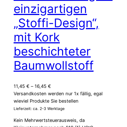
auf
einzigartigen
der
„Stoffi-Design“,
Produktseite
gewählt
mit Kork
werden
beschichteter
Baumwollstoff
11,45
€
–
16,45
€
Versandkosten werden nur 1x fällig, egal
wieviel Produkte Sie bestellen
Lieferzeit: ca. 2-3 Werktage
Kein Mehrwertsteuerausweis, da