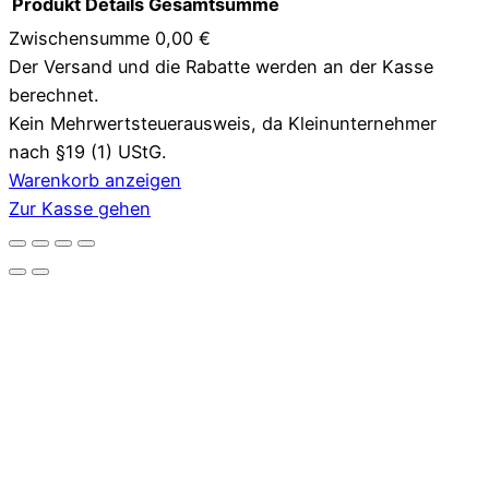
Produkt
Details
Gesamtsumme
Zwischensumme
0,00 €
Der Versand und die Rabatte werden an der Kasse
Produkte
berechnet.
im
Kein Mehrwertsteuerausweis, da Kleinunternehmer
nach §19 (1) UStG.
Warenkorb
Warenkorb anzeigen
Zur Kasse gehen