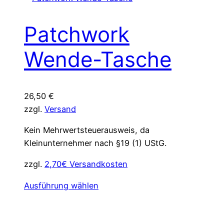
weist
mehrere
Patchwork
Varianten
auf.
Wende-Tasche
Die
Optionen
können
26,50
€
auf
zzgl.
Versand
der
Produktseite
Kein Mehrwertsteuerausweis, da
gewählt
Kleinunternehmer nach §19 (1) UStG.
werden
zzgl.
2,70€ Versandkosten
Dieses
Ausführung wählen
Produkt
weist
mehrere