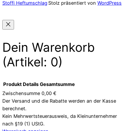
Stoffi Heftumschlag
Stolz präsentiert von
WordPress
Varianten
auf.
Die
Optionen
können
Dein Warenkorb
auf
der
(Artikel: 0)
Produktseite
gewählt
werden
Produkt
Details
Gesamtsumme
Zwischensumme
0,00 €
Der Versand und die Rabatte werden an der Kasse
Produkte
berechnet.
im
Kein Mehrwertsteuerausweis, da Kleinunternehmer
nach §19 (1) UStG.