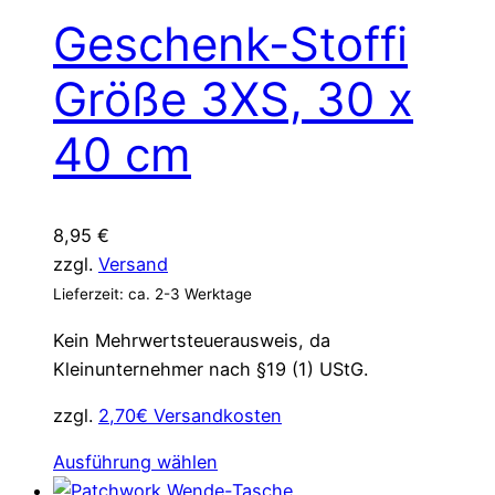
mehrere
Geschenk-Stoffi
Varianten
auf.
Größe 3XS, 30 x
Die
Optionen
40 cm
können
auf
der
8,95
€
Produktseite
zzgl.
Versand
gewählt
Lieferzeit: ca. 2-3 Werktage
werden
Kein Mehrwertsteuerausweis, da
Kleinunternehmer nach §19 (1) UStG.
zzgl.
2,70€ Versandkosten
Dieses
Ausführung wählen
Produkt