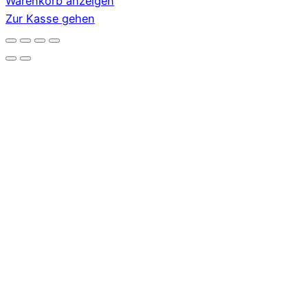
Warenkorb
Warenkorb anzeigen
Zur Kasse gehen