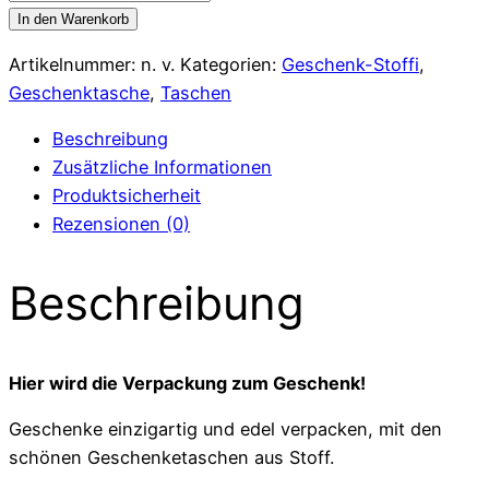
Geschenktasche
In den Warenkorb
aus
Artikelnummer:
n. v.
Kategorien:
Geschenk-Stoffi
,
Stoff,
Geschenktasche
,
Taschen
einzigartig
und
Beschreibung
edel,
Zusätzliche Informationen
mit
Produktsicherheit
verstärkten
Rezensionen (0)
Seitenteilen,
für
Beschreibung
einen
schönen
Stand
Hier wird die Verpackung zum Geschenk!
Menge
Geschenke einzigartig und edel verpacken, mit den
schönen Geschenketaschen aus Stoff.