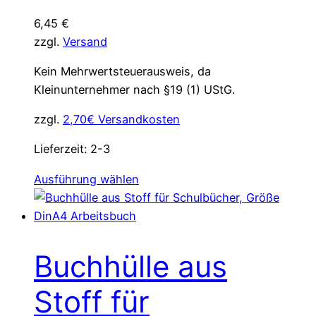
gewählt
6,45
€
werden
zzgl.
Versand
Kein Mehrwertsteuerausweis, da
Kleinunternehmer nach §19 (1) UStG.
zzgl.
2,70€ Versandkosten
Lieferzeit:
2-3
Dieses
Ausführung wählen
Produkt
weist
mehrere
Varianten
Buchhülle aus
auf.
Die
Stoff für
Optionen