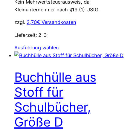
Kein Mehrwertsteuerausweis, da
Kleinunternehmer nach §19 (1) UStG.
zzgl.
2,70€ Versandkosten
Lieferzeit:
2-3
Dieses
Ausführung wählen
Produkt
weist
mehrere
Buchhülle aus
Varianten
auf.
Stoff für
Die
Optionen
Schulbücher,
können
Größe D
auf
der
Produktseite