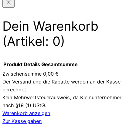
mehrere
Varianten
auf.
Dein Warenkorb
Die
Optionen
(Artikel: 0)
können
auf
der
Produkt
Details
Gesamtsumme
Produktseite
Zwischensumme
0,00 €
gewählt
Der Versand und die Rabatte werden an der Kasse
Produkte
werden
berechnet.
im
Kein Mehrwertsteuerausweis, da Kleinunternehmer
nach §19 (1) UStG.
Warenkorb
Warenkorb anzeigen
Zur Kasse gehen