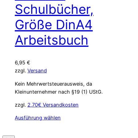
können
Schulbücher,
auf
Größe DinA4
der
Produktseite
Arbeitsbuch
gewählt
werden
6,95
€
zzgl.
Versand
Kein Mehrwertsteuerausweis, da
Kleinunternehmer nach §19 (1) UStG.
zzgl.
2,70€ Versandkosten
Dieses
Ausführung wählen
Produkt
weist