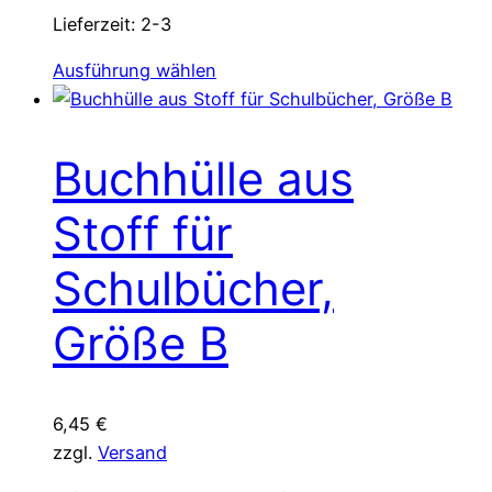
Lieferzeit:
2-3
Dieses
Ausführung wählen
Produkt
weist
mehrere
Buchhülle aus
Varianten
auf.
Stoff für
Die
Optionen
Schulbücher,
können
Größe B
auf
der
Produktseite
gewählt
6,45
€
werden
zzgl.
Versand